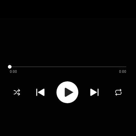
0:00
0:00