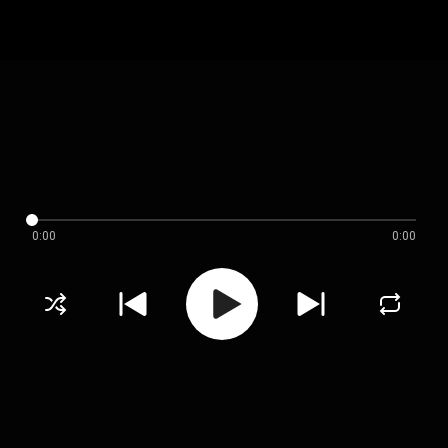
0:00
0:00