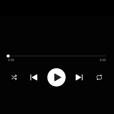
0:00
0:00