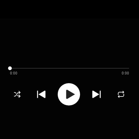
0:00
0:00