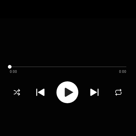
0:00
0:00