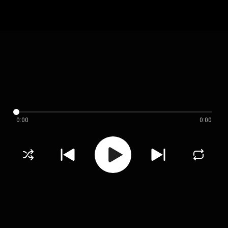
0:00
0:00