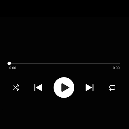
0:00
0:00