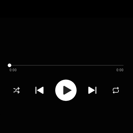
0:00
0:00