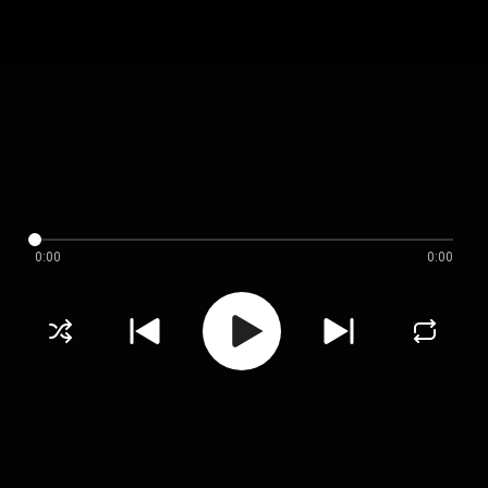
0:00
0:00