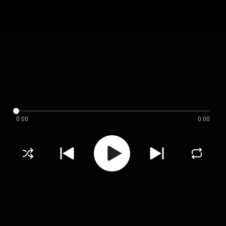
0:00
0:00