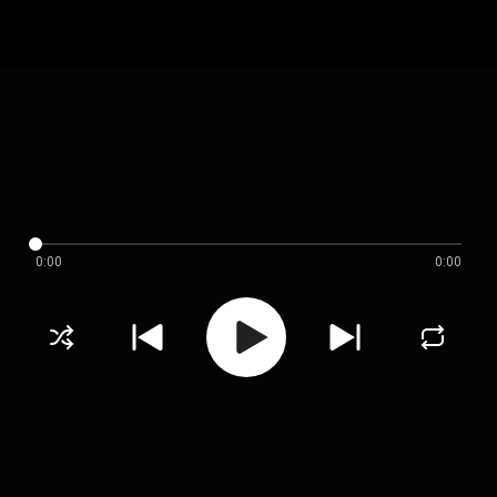
0:00
0:00