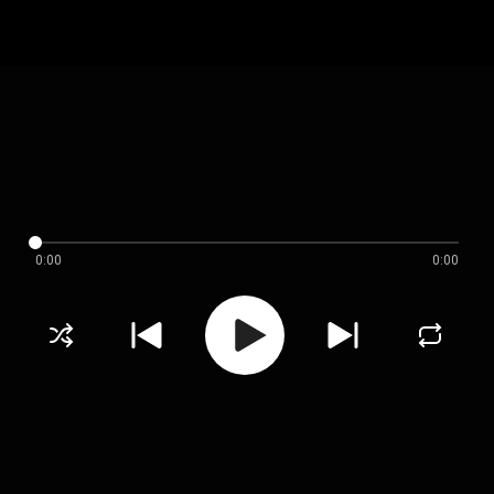
0:00
0:00