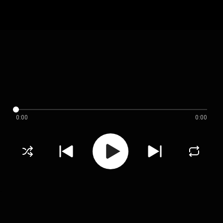
0:00
0:00