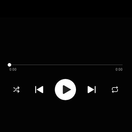
0:00
0:00