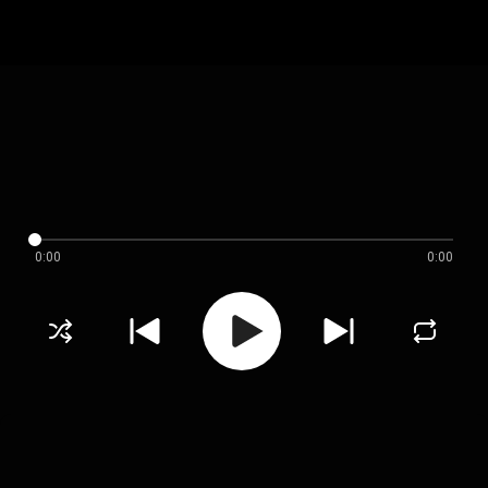
0:00
0:00