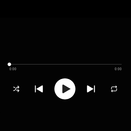
0:00
0:00