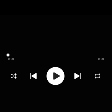
0:00
0:00