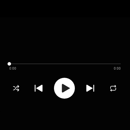
0:00
0:00