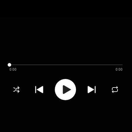
0:00
0:00