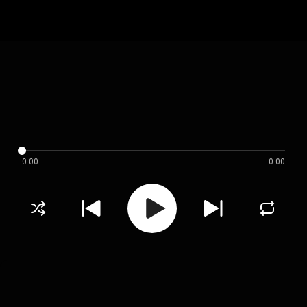
0:00
0:00