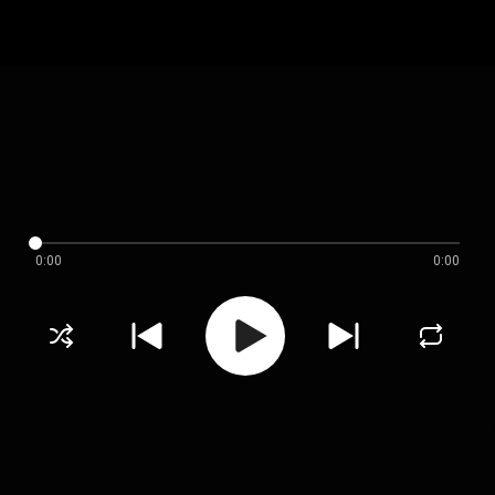
0:00
0:00