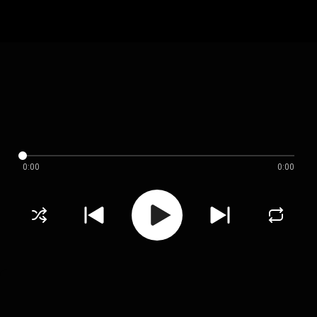
0:00
0:00