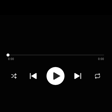
0:00
0:00