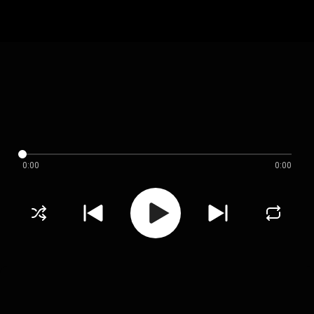
0:00
0:00