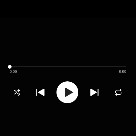
0:00
0:00