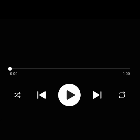
0:00
0:00