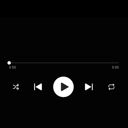
0:00
0:00