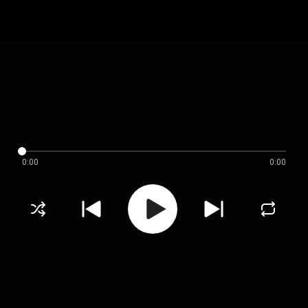
0:00
0:00