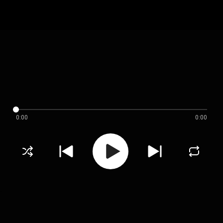
0:00
0:00