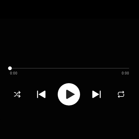
0:00
0:00