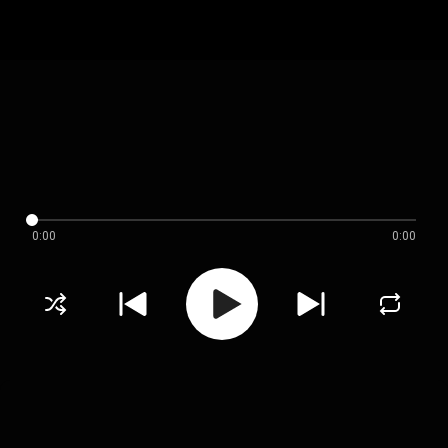
0:00
0:00