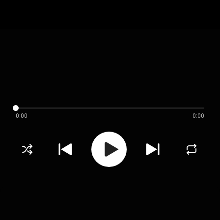
0:00
0:00