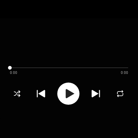
0:00
0:00