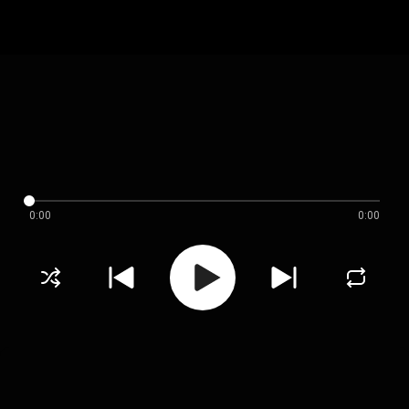
0:00
0:00