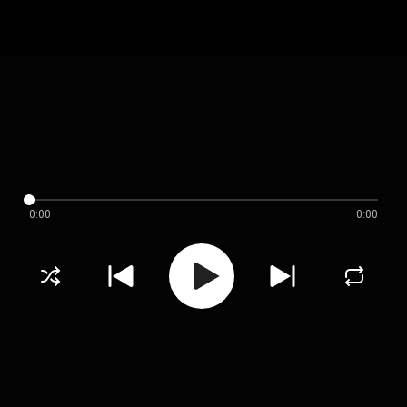
0:00
0:00