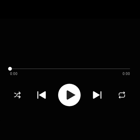
0:00
0:00