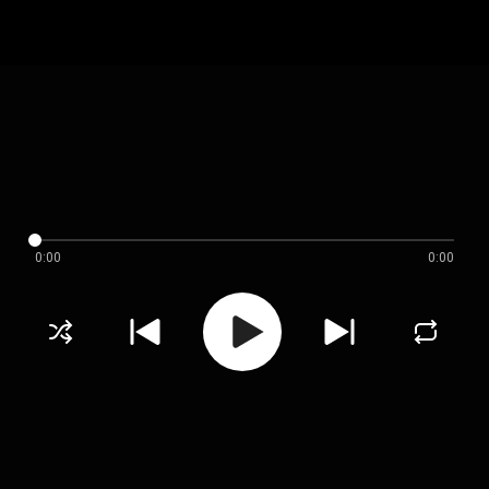
0:00
0:00