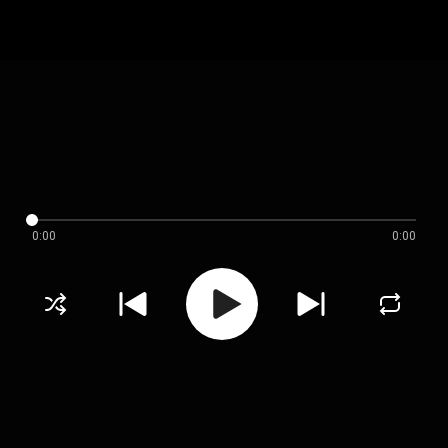
0:00
0:00