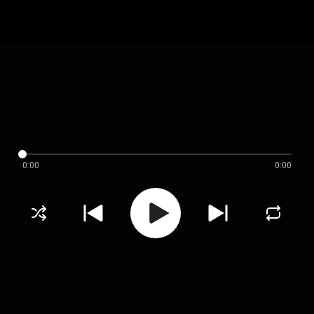
0:00
0:00