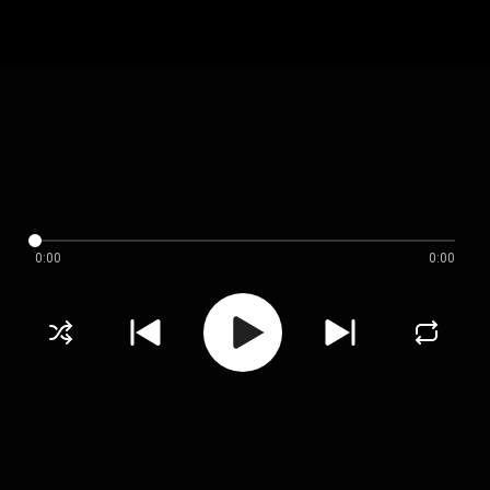
0:00
0:00