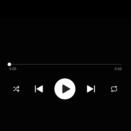
0:00
0:00