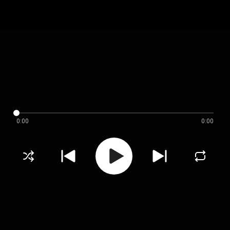
0:00
0:00