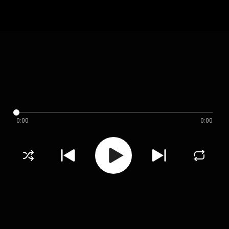
0:00
0:00