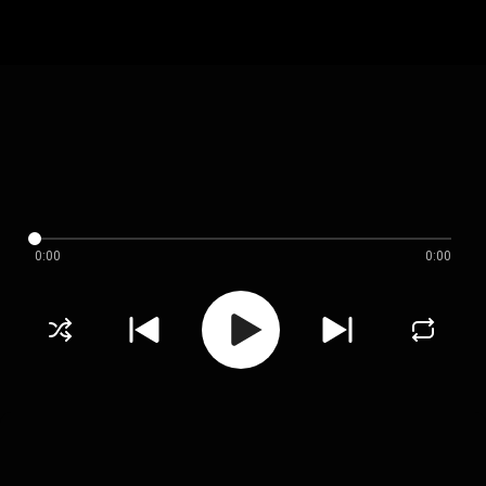
0:00
0:00