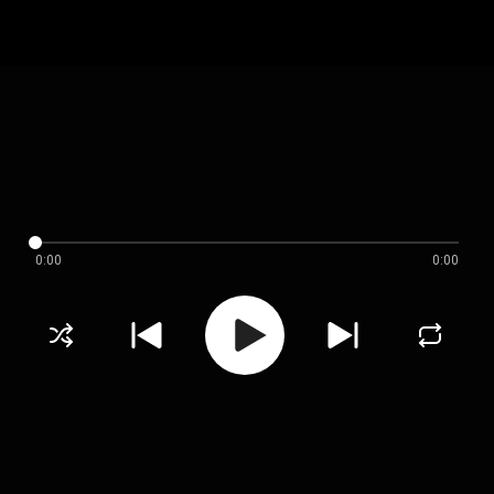
0:00
0:00