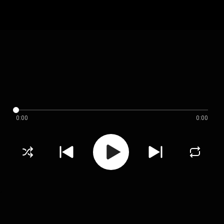
0:00
0:00