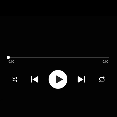
0:00
0:00