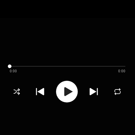
0:00
0:00