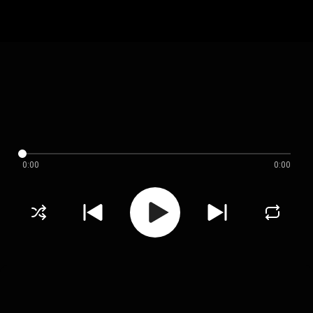
0:00
0:00