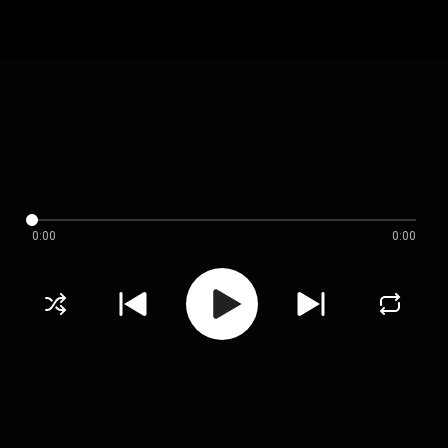
0:00
0:00